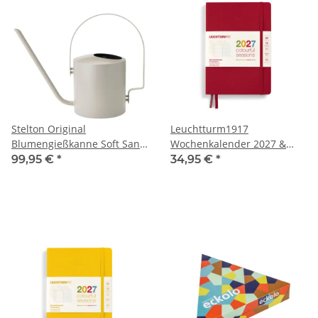
Stelton Original
Leuchtturm1917
Blumengießkanne Soft Sand
Wochenkalender 2027 &
1700 ml
Notizbuch Dotted Medium
99,95 €
*
34,95 €
*
A5 Colourful Seasons
Autumn