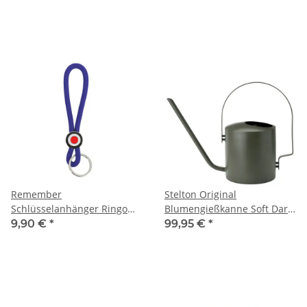
Remember
Stelton Original
Schlüsselanhänger Ringo
Blumengießkanne Soft Dark
Tiefblau
Forest 1700 ml
9,90 €
*
99,95 €
*