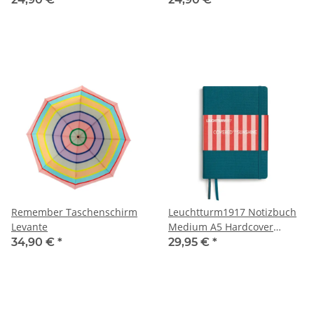
Remember Taschenschirm
Leuchtturm1917 Notizbuch
Levante
Medium A5 Hardcover
Covered for Sunshine
34,90 €
*
29,95 €
*
Atlantic Dotted