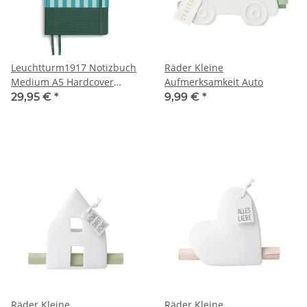
Leuchtturm1917 Notizbuch
Räder Kleine
Medium A5 Hardcover
Aufmerksamkeit Auto
Covered for Sunshine
29,95 €
*
9,99 €
*
Pinetree Dotted
Räder Kleine
Räder Kleine