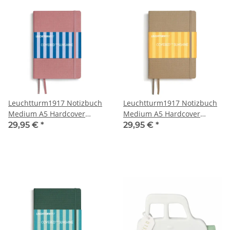
Leuchtturm1917 Notizbuch
Leuchtturm1917 Notizbuch
Medium A5 Hardcover
Medium A5 Hardcover
Covered for Sunshine Beach
Covered for Sunshine Dune
29,95 €
*
29,95 €
*
Rose Dotted
Dotted