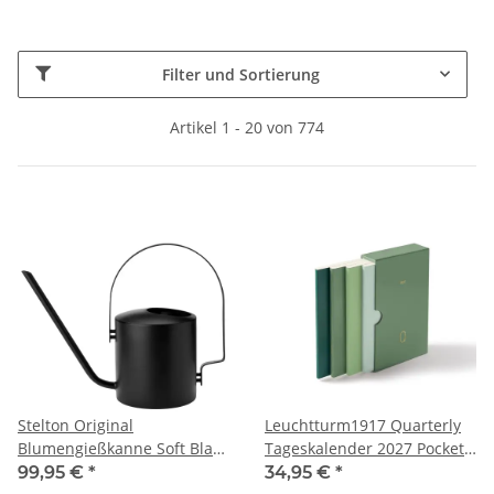
Filter und Sortierung
Artikel 1 - 20 von 774
Stelton Original
Leuchtturm1917 Quarterly
Blumengießkanne Soft Black
Tageskalender 2027 Pocket
1700 ml
A6 Shades of Green 4er Pack
99,95 €
*
34,95 €
*