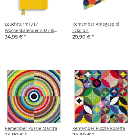
Leuchtturm1917
Remember Anlegespiel
Wochenkalender 2027 &
Eckolo 2
Notizbuch Dotted Medium
34,95 €
*
29,90 €
*
A5 Colourful Seasons
Summer
Remember Puzzle Mantra
Remember Puzzle Rosetta
24,90 €
*
24,90 €
*