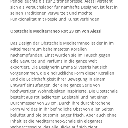
Pendelleuchte bis zur Zitronenpresse. Alessi versteht
sich als Versuchslabor für namhafte Designer, ist fest in
seinen Traditionen verwurzelt und möchte
Funktionalität mit Poesie und Kunst verbinden.
Obstschale Mediterraneo Rot 29 cm von Alessi
Das Design der Obstschale Mediterraneo ist der in im
Mittelmeerraum beheimateten Korallen
nachempfunden. Einst wurden sie im Tausch gegen
edle Gewürze und Parfüms in die ganze Welt
exportiert. Die Designerin Emma Silvestris hat sich
vorgenommen, die eindrückliche Form dieser Korallen
und die Leichthaftigkeit ihrer Bewegung in einem
Entwurf einzufangen, der eine ganze Serie von
hochwertigen Wohnobjekten inspirierte. Die Obstschale
besteht aus rot lackiertem Edelstahl und hat einen
Durchmesser von 29 cm. Durch ihre durchbrochene
Form wird das in ihr befindliche Obst von allen Seiten
belüftet und bleibt somit länger frisch. Aber auch ohne
Inhalt ist die Mediterraneo-Schale ein elegantes
Wohnaccessoire, das alle Blicke auf sich zieht.