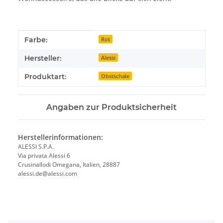
Produkteigenschaft
Wert
Farbe:
Rot
Hersteller:
Alessi
Produktart:
Obstschale
Angaben zur Produktsicherheit
Herstellerinformationen:
ALESSI S.P.A.
Via privata Alessi 6
Crusinallodi Omegana, Italien, 28887
alessi.de@alessi.com