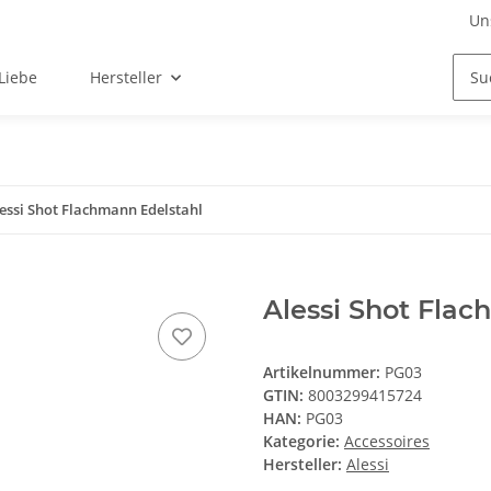
Un
Liebe
Hersteller
essi Shot Flachmann Edelstahl
Alessi Shot Flac
Artikelnummer:
PG03
GTIN:
8003299415724
HAN:
PG03
Kategorie:
Accessoires
Hersteller:
Alessi