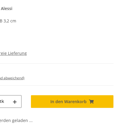
Alessi
B 3,2 cm
eie Lieferung
nd abweichend)
tk
In den Warenkorb
den geladen ...