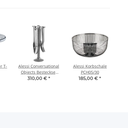
er T-
Alessi Conversational
Alessi Korbschale
Ales
Objects Besteckset
PCH05/30
16-teilig
310,00 €
*
185,00 €
*