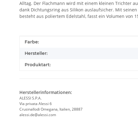
Alltag. Der Flachmann wird mit einem kleinen Trichter aus 
dank Dichtungsring aus Silikon auslaufsicher. Mit sein
besteht aus poliertem Edelstahl, fasst ein Volumen von 1
Produkteigenschaft
Wert
Farbe:
Hersteller:
Produktart:
Herstellerinformationen:
ALESSI S.P.A.
Via privata Alessi 6
Crusinallodi Omegana, Italien, 28887
alessi.de@alessi.com