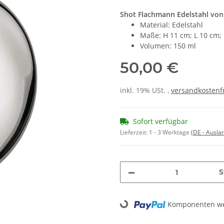
Shot Flachmann Edelstahl von 
Material: Edelstahl
Maße: H 11 cm; L 10 cm; 
Volumen: 150 ml
50,00 €
inkl. 19% USt. ,
versandkostenfr
Sofort verfügbar
Lieferzeit:
1 - 3 Werktage
(DE - Ausla
S
Loading...
Komponenten wer