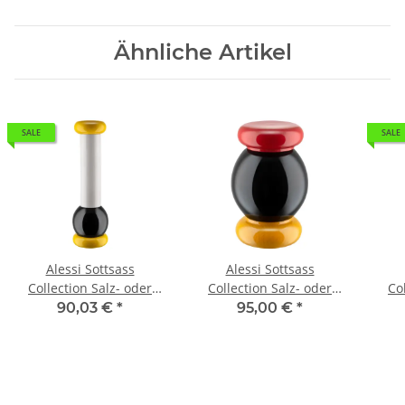
Ähnliche Artikel
SALE
SALE
Alessi Sottsass
Alessi Sottsass
Collection Salz- oder
Collection Salz- oder
Co
Pfeffermühle Groß Gelb
Pfeffermühle Klein
Pfef
90,03 €
*
95,00 €
*
Schwarz