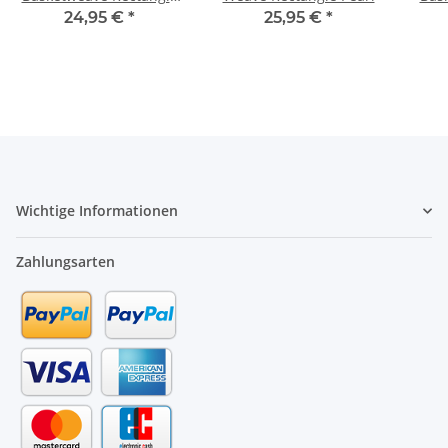
Shadow
24,95 €
*
25,95 €
*
Wichtige Informationen
Zahlungsarten