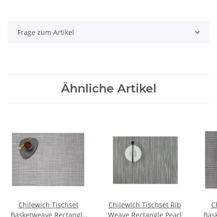
Frage zum Artikel
Ähnliche Artikel
Chilewich Tischset
Chilewich Tischset Rib
C
Basketweave Rectangle
Weave Rectangle Pearl
Bas