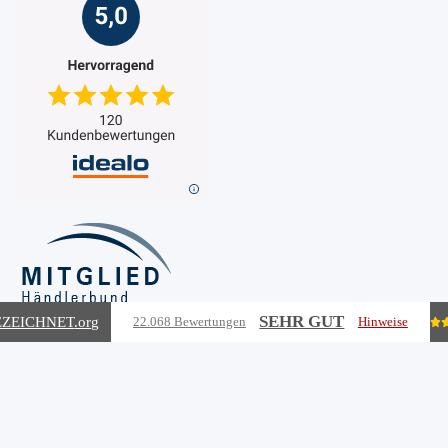
SEHR GUT
ZEICHNET
.org
22.068 Bewertungen
Hinweise
Vertrag widerrufen
Vertrag widerrufen