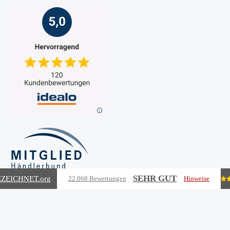
SEHR GUT
ZEICHNET
.org
22.068 Bewertungen
Hinweise
Vertrag widerrufen