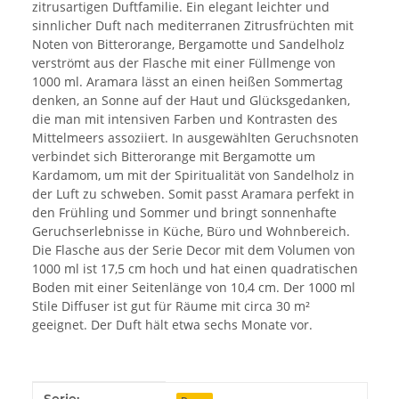
zitrusartigen Duftfamilie. Ein elegant leichter und
sinnlicher Duft nach mediterranen Zitrusfrüchten mit
Noten von Bitterorange, Bergamotte und Sandelholz
verströmt aus der Flasche mit einer Füllmenge von
1000 ml. Aramara lässt an einen heißen Sommertag
denken, an Sonne auf der Haut und Glücksgedanken,
die man mit intensiven Farben und Kontrasten des
Mittelmeers assoziiert. In ausgewählten Geruchsnoten
verbindet sich Bitterorange mit Bergamotte um
Kardamom, um mit der Spiritualität von Sandelholz in
der Luft zu schweben. Somit passt Aramara perfekt in
den Frühling und Sommer und bringt sonnenhafte
Geruchserlebnisse in Küche, Büro und Wohnbereich.
Die Flasche aus der Serie Decor mit dem Volumen von
1000 ml ist 17,5 cm hoch und hat einen quadratischen
Boden mit einer Seitenlänge von 10,4 cm. Der 1000 ml
Stile Diffuser ist gut für Räume mit circa 30 m²
geeignet. Der Duft hält etwa sechs Monate vor.
Produkteigenschaft
Wert