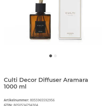
Culti Decor Diffuser Aramara
1000 ml
Artikelnummer:
8055965592956
GTIN:
8050534794304