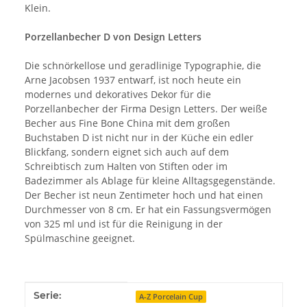
Klein.
Porzellanbecher D von Design Letters
Die schnörkellose und geradlinige Typographie, die
Arne Jacobsen 1937 entwarf, ist noch heute ein
modernes und dekoratives Dekor für die
Porzellanbecher der Firma Design Letters. Der weiße
Becher aus Fine Bone China mit dem großen
Buchstaben D ist nicht nur in der Küche ein edler
Blickfang, sondern eignet sich auch auf dem
Schreibtisch zum Halten von Stiften oder im
Badezimmer als Ablage für kleine Alltagsgegenstände.
Der Becher ist neun Zentimeter hoch und hat einen
Durchmesser von 8 cm. Er hat ein Fassungsvermögen
von 325 ml und ist für die Reinigung in der
Spülmaschine geeignet.
Produkteigenschaft
Wert
Serie:
A-Z Porcelain Cup