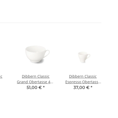
SA
ic
Dibbern Classic
Dibbern Classic
D
Grand Obertasse 400
Espresso Obertasse
B
ml
Classico 110 ml
51,00 €
*
37,00 €
*