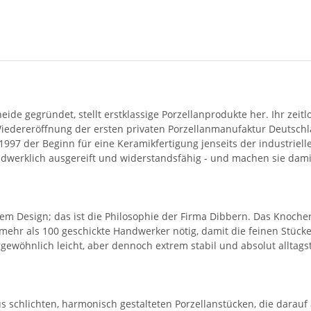
ide gegründet, stellt erstklassige Porzellanprodukte her. Ihr zei
e Wiedereröffnung der ersten privaten Porzellanmanufaktur Deutsc
7 der Beginn für eine Keramikfertigung jenseits der industrielle
andwerklich ausgereift und widerstandsfähig - und machen sie da
m Design; das ist die Philosophie der Firma Dibbern. Das Knochen
 mehr als 100 geschickte Handwerker nötig, damit die feinen Stüc
rgewöhnlich leicht, aber dennoch extrem stabil und absolut alltagst
s schlichten, harmonisch gestalteten Porzellanstücken, die darauf 