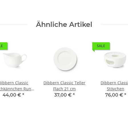
Ähnliche Artikel
LE
SALE
Dibbern Classic
Dibbern Classic Teller
Dibbern Class
chkännchen Rund
Flach 21 cm
Stövchen
300 ml
44,00 €
*
37,00 €
*
76,00 €
*