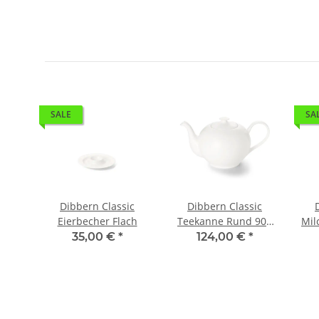
SALE
SA
eller
Dibbern Classic
Dibbern Classic
Eierbecher Flach
Teekanne Rund 900
Mil
ml
35,00 €
*
124,00 €
*