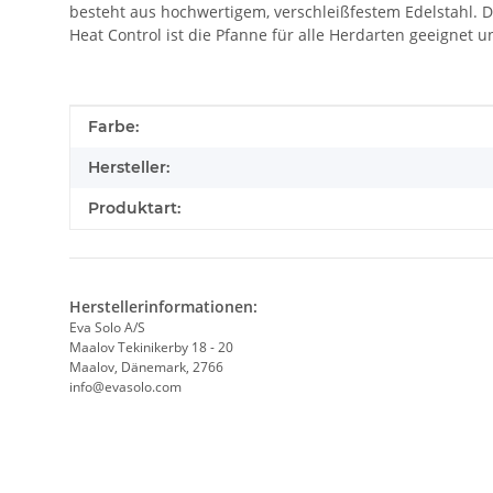
besteht aus hochwertigem, verschleißfestem Edelstahl. De
Heat Control ist die Pfanne für alle Herdarten geeignet
Produkteigenschaft
Wert
Farbe:
Hersteller:
Produktart:
Herstellerinformationen:
Eva Solo A/S
Maalov Tekinikerby 18 - 20
Maalov, Dänemark, 2766
info@evasolo.com