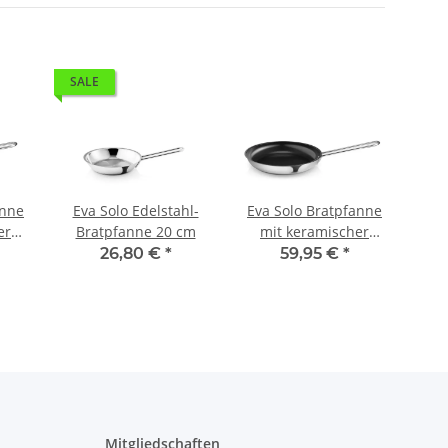
SALE
SA
anne
Eva Solo Edelstahl-
Eva Solo Bratpfanne
Ev
er
Bratpfanne 20 cm
mit keramischer
B
tung
Antihaftbeschichtung
26,80 €
*
59,95 €
*
28 cm
Mitgliedschaften