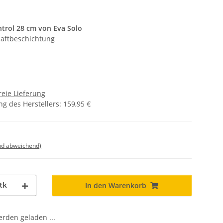
ntrol 28 cm von Eva Solo
ihaftbeschichtung
eie Lieferung
g des Herstellers
:
159,95 €
nd abweichend)
tk
In den Warenkorb
den geladen ...