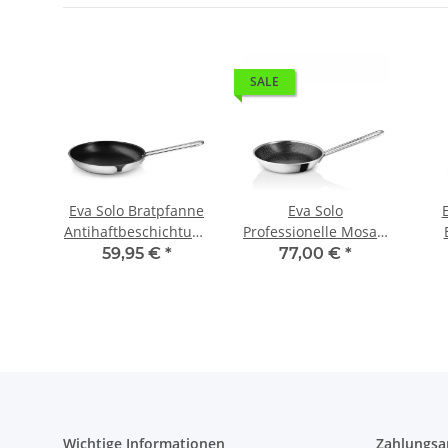
SALE
ahl-
Eva Solo Bratpfanne
Eva Solo
 cm
Antihaftbeschichtung
Professionelle Mosaic
28 cm
Bratpfanne mit
Ker
59,95 €
*
77,00 €
*
Keramikbeschichtung
24 cm
Wichtige Informationen
Zahlungsa