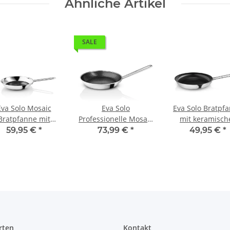
Ähnliche Artikel
SALE
Eva Solo Mosaic
Eva Solo
Eva Solo Bratpf
Bratpfanne mit
Professionelle Mosaic
mit keramisch
amikbeschichtung
Bratpfanne mit
Antihaftbeschich
59,95 €
*
73,99 €
*
49,95 €
*
24 cm
Keramikbeschichtung
24 cm
28 cm
rten
Kontakt