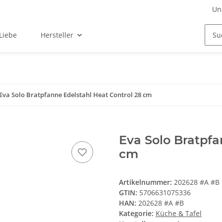
Un
Liebe
Hersteller
Eva Solo Bratpfanne Edelstahl Heat Control 28 cm
Eva Solo Bratpfa
cm
Artikelnummer:
202628 #A #B
GTIN:
5706631075336
HAN:
202628 #A #B
Kategorie:
Küche & Tafel