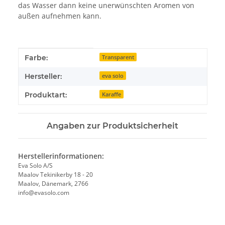
das Wasser dann keine unerwünschten Aromen von
außen aufnehmen kann.
Produkteigenschaft
Wert
Farbe:
Transparent
Hersteller:
eva solo
Produktart:
Karaffe
Angaben zur Produktsicherheit
Herstellerinformationen:
Eva Solo A/S
Maalov Tekinikerby 18 - 20
Maalov, Dänemark, 2766
info@evasolo.com