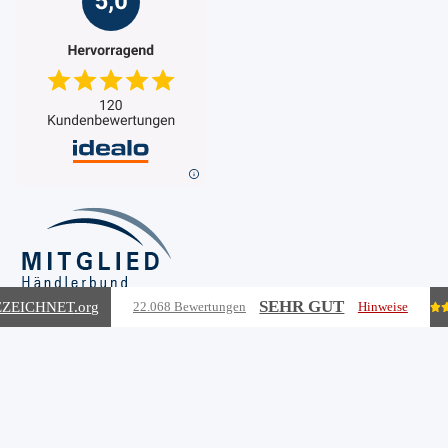
SEHR GUT
ZEICHNET
.org
22.068 Bewertungen
Hinweise
Vertrag widerrufen
Vertrag widerrufen