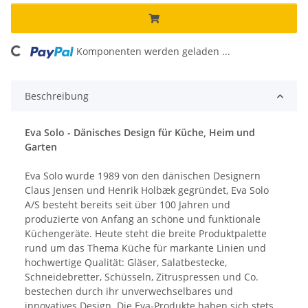
ng...
Komponenten werden geladen ...
Beschreibung
Eva Solo - Dänisches Design für Küche, Heim und
Garten
Eva Solo wurde 1989 von den dänischen Designern
Claus Jensen und Henrik Holbæk gegründet, Eva Solo
A/S besteht bereits seit über 100 Jahren und
produzierte von Anfang an schöne und funktionale
Küchengeräte. Heute steht die breite Produktpalette
rund um das Thema Küche für markante Linien und
hochwertige Qualität: Gläser, Salatbestecke,
Schneidebretter, Schüsseln, Zitruspressen und Co.
bestechen durch ihr unverwechselbares und
innovatives Design. Die Eva-Produkte haben sich stets