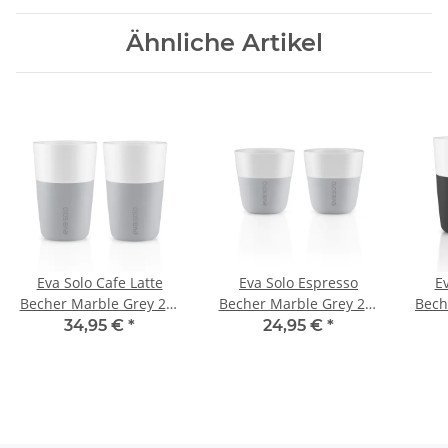
Ähnliche Artikel
Eva Solo Cafe Latte
Eva Solo Espresso
Ev
Becher Marble Grey 2er
Becher Marble Grey 2er
Bech
Set
Set
34,95 €
*
24,95 €
*