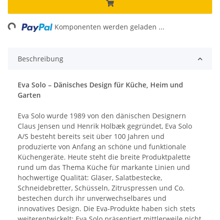
ing...
Komponenten werden geladen ...
Beschreibung
Eva Solo – Dänisches Design für Küche, Heim und
Garten
Eva Solo wurde 1989 von den dänischen Designern
Claus Jensen und Henrik Holbæk gegründet, Eva Solo
A/S besteht bereits seit über 100 Jahren und
produzierte von Anfang an schöne und funktionale
Küchengeräte. Heute steht die breite Produktpalette
rund um das Thema Küche für markante Linien und
hochwertige Qualität: Gläser, Salatbestecke,
Schneidebretter, Schüsseln, Zitruspressen und Co.
bestechen durch ihr unverwechselbares und
innovatives Design. Die Eva-Produkte haben sich stets
weiterentwickelt: Eva Solo präsentiert mittlerweile nicht