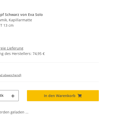
pf Schwarz von Eva Solo
amik, Kapillarmatte
 T 13 cm
eie Lieferung
g des Herstellers
:
74,95 €
nd abweichend)
tk
In den Warenkorb
den geladen ...