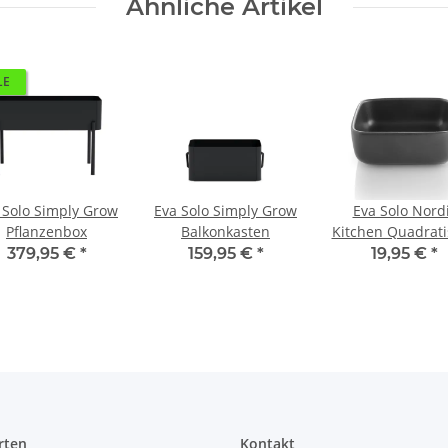
Ähnliche Artikel
LE
 Solo Simply Grow
Eva Solo Simply Grow
Eva Solo Nord
Pflanzenbox
Balkonkasten
Kitchen Quadrat
Schale
379,95 €
*
159,95 €
*
19,95 €
*
rten
Kontakt