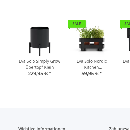
SALE
SA
kanne
Eva Solo Simply Grow
Eva Solo Nordic
Eva
en
Übertopf Klein
Kitchen
ml
Selbstbewässernder
229,95 €
*
59,95 €
*
Kräutertopf Schwarz
Wichtige Informationen
Zahlungsa