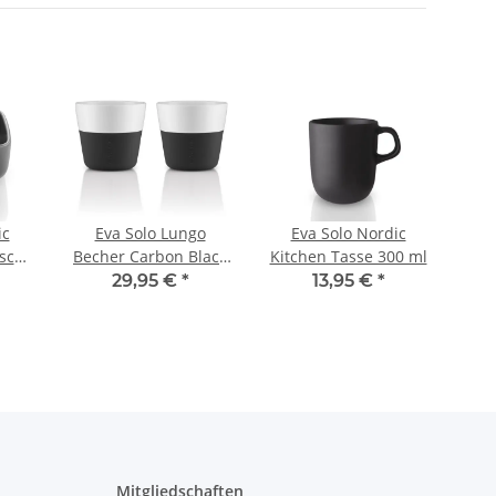
ic
Eva Solo Lungo
Eva Solo Nordic
ische
Becher Carbon Black
Kitchen Tasse 300 ml
V
2er Set
29,95 €
*
13,95 €
*
Mitgliedschaften