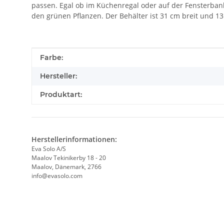
passen. Egal ob im Küchenregal oder auf der Fensterbank
den grünen Pflanzen. Der Behälter ist 31 cm breit und 13
Produkteigenschaft
Wert
Farbe:
Hersteller:
Produktart:
Herstellerinformationen:
Eva Solo A/S
Maalov Tekinikerby 18 - 20
Maalov, Dänemark, 2766
info@evasolo.com