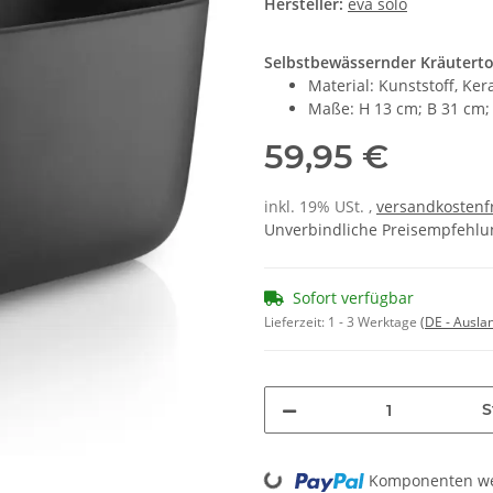
Hersteller:
eva solo
Selbstbewässernder Kräuterto
Material: Kunststoff, Ker
Maße: H 13 cm; B 31 cm;
59,95 €
inkl. 19% USt. ,
versandkostenfr
Unverbindliche Preisempfehlun
Sofort verfügbar
Lieferzeit:
1 - 3 Werktage
(DE - Ausla
S
Loading...
Komponenten wer