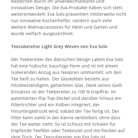
bestechen durch ihr unverwechselbares und
innovatives Design. Die Eva-Produkte haben sich stets
weiterentwickelt: Eva Solo präsentiert mittlerweile nicht
nur innovative Küchenhelfer, sondern auch viele
weitere Wohnaccessoires für Heim und Garten und
wurde vielfach ausgezeichnet.
Teezubereiter Light Grey Woven von Eva Solo
Der Teebereiter des dänischen Design Labels Eva Solo
hat eine hübsche, bauchige Form und ist mit einem
isolierenden Anzug aus Neopren ummantelt, um den
Tee heiß zu halten. Der Glaskolben besteht aus
hitzebeständigem, gehärteten Glas. Dank seines Gieß-
Einsatzes ist der Teebereiter zu 100 % tropffrei. Im
patentierten Flip-Top-Deckel sind darüber hinaus ein
Filtertrichter und ein Kolben integriert, der
hinuntergedrückt wird, sobald der Tee fertig ist. Der
Filter kann somit in der Kanne verbleiben, ohne dass
der Tee weiter zieht. So ist Schluss mit Schalen für
tropfende Teefilter oder Teebeutel und mit Flecken auf
dem Tisch. Der Teezubereiter von Eva Solo ist