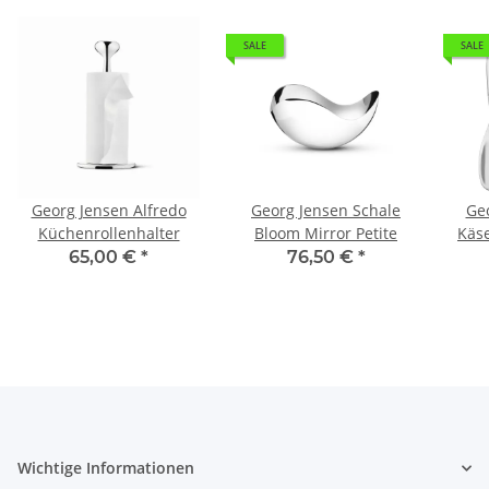
SALE
SALE
Georg Jensen Alfredo
Georg Jensen Schale
Geo
Küchenrollenhalter
Bloom Mirror Petite
Käse
65,00 €
*
76,50 €
*
Wichtige Informationen