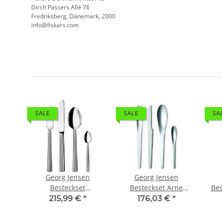
Dirch Passers Allé 76
Fredriksberg, Dänemark, 2000
info@fiskars.com
SALE
SALE
SA
obra
Georg Jensen
Georg Jensen
ale
Besteckset
Besteckset Arne
Bes
Bernadotte 24-teilig
Jacobsen 24-teilig
215,99 €
*
176,03 €
*