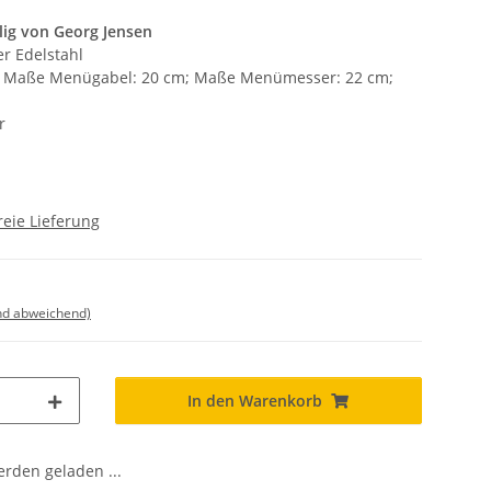
lig von Georg Jensen
er Edelstahl
; Maße Menügabel: 20 cm; Maße Menümesser: 22 cm;
r
eie Lieferung
nd abweichend)
In den Warenkorb
den geladen ...