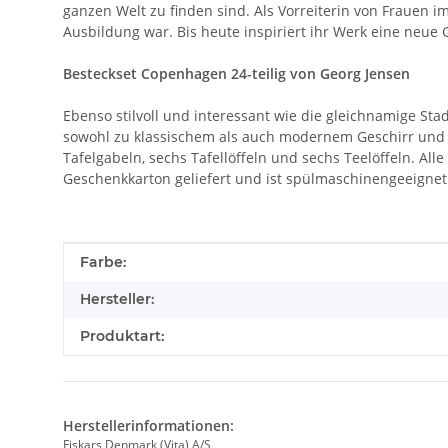
ganzen Welt zu finden sind. Als Vorreiterin von Frauen i
Ausbildung war. Bis heute inspiriert ihr Werk eine neue
Besteckset Copenhagen 24-teilig von Georg Jensen
Ebenso stilvoll und interessant wie die gleichnamige Sta
sowohl zu klassischem als auch modernem Geschirr und 
Tafelgabeln, sechs Tafellöffeln und sechs Teelöffeln. Al
Geschenkkarton geliefert und ist spülmaschinengeeignet
Produkteigenschaft
Wert
Farbe:
Hersteller:
Produktart:
Herstellerinformationen:
Fiskars Denmark (Vita) A/S