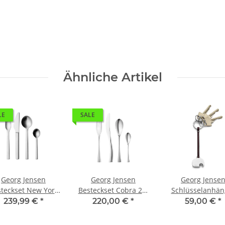
Ähnliche Artikel
LE
SALE
Georg Jensen
Georg Jensen
Georg Jense
teckset New York
Besteckset Cobra 24-
Schlüsselanhän
24-teilig
teilig
Elephant
239,99 €
*
220,00 €
*
59,00 €
*