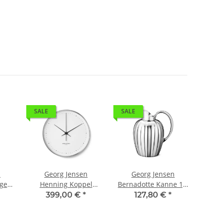
SALE
SALE
n
Georg Jensen
Georg Jensen
A
ger
Henning Koppel
Bernadotte Kanne 1,6
Ma
Wanduhr Edelstahl
Liter
399,00 €
*
127,80 €
*
40 cm