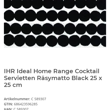
IHR Ideal Home Range Cocktail
Servietten Räsymatto Black 25 x
25 cm
Artikelnummer:
C 589307
GTIN:
686423596285
HAN:
C 589307