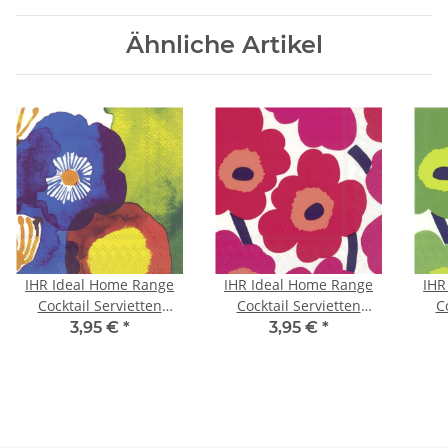
Ähnliche Artikel
IHR Ideal Home Range
IHR Ideal Home Range
IHR
Cocktail Servietten
Cocktail Servietten
C
Juhannustaika 25 x 25
Unikko Red 25 x 25 cm
Unik
3,95 €
*
3,95 €
*
cm