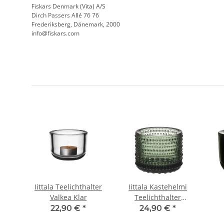
Fiskars Denmark (Vita) A/S
Dirch Passers Allé 76 76
Frederiksberg, Dänemark, 2000
info@fiskars.com
Iittala Teelichthalter
Iittala Kastehelmi
einen
Valkea Klar
Teelichthalter
Tannengrün 6,4 cm
22,90 €
*
24,90 €
*