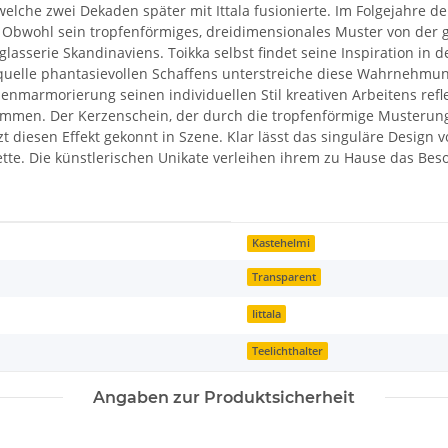
che zwei Dekaden später mit Ittala fusionierte. Im Folgejahre deb
 Obwohl sein tropfenförmiges, dreidimensionales Muster von der 
lasserie Skandinaviens. Toikka selbst findet seine Inspiration in d
ffquelle phantasievollen Schaffens unterstreiche diese Wahrnehmung
enmarmorierung seinen individuellen Stil kreativen Arbeitens reflek
ammen. Der Kerzenschein, der durch die tropfenförmige Musterung 
t diesen Effekt gekonnt in Szene. Klar lässt das singuläre Design 
ette. Die künstlerischen Unikate verleihen ihrem zu Hause das Bes
Kastehelmi
Transparent
Iittala
Teelichthalter
Angaben zur Produktsicherheit