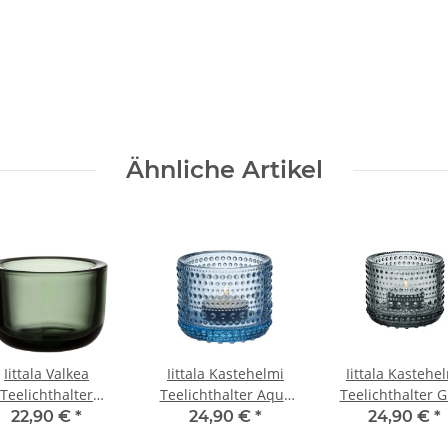
Ähnliche Artikel
Iittala Valkea
Iittala Kastehelmi
Iittala Kastehe
Teelichthalter
Teelichthalter Aqua
Teelichthalter 
Tannengrün
6,4 cm
6,4 cm
22,90 €
*
24,90 €
*
24,90 €
*