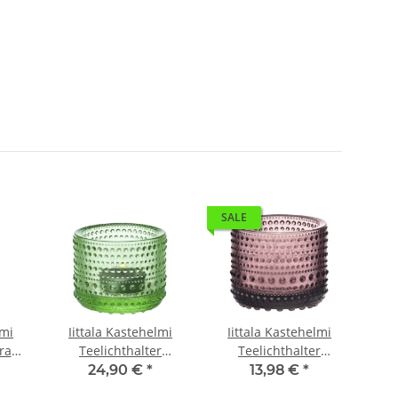
SALE
lmi
Iittala Kastehelmi
Iittala Kastehelmi
Ii
Grau
Teelichthalter
Teelichthalter
Tee
Apfelgrün 6,4 cm
Calluna 6,4 cm
24,90 €
*
13,98 €
*