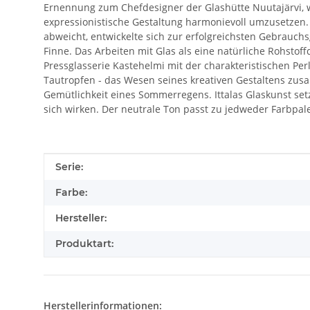
Ernennung zum Chefdesigner der Glashütte Nuutajärvi, wel
expressionistische Gestaltung harmonievoll umzusetzen.
abweicht, entwickelte sich zur erfolgreichsten Gebrauchsg
Finne. Das Arbeiten mit Glas als eine natürliche Rohsto
Pressglasserie Kastehelmi mit der charakteristischen Perl
Tautropfen - das Wesen seines kreativen Gestaltens zus
Gemütlichkeit eines Sommerregens. Ittalas Glaskunst setz
sich wirken. Der neutrale Ton passt zu jedweder Farbpal
Produkteigenschaft
Wert
Serie:
Farbe:
Hersteller:
Produktart:
Herstellerinformationen: