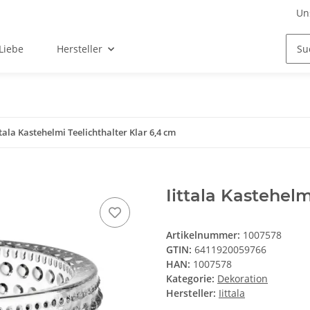
Un
Liebe
Hersteller
ttala Kastehelmi Teelichthalter Klar 6,4 cm
Iittala Kastehelm
Artikelnummer:
1007578
GTIN:
6411920059766
HAN:
1007578
Kategorie:
Dekoration
Hersteller:
Iittala