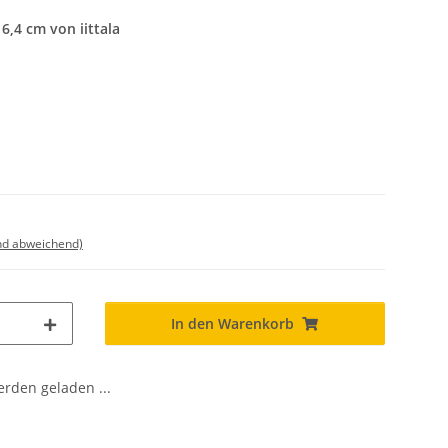
6,4 cm von iittala
nd abweichend)
In den Warenkorb
den geladen ...