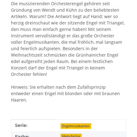
Die musizierenden Orchesterengel gehören seit
Gründung von Wendt und Kühn zu den beliebtesten
Artikeln. Warum? Die Antwort liegt auf Hand: wer so
herzig dreinschaut wie der sitzende Engel mit Triangel,
den muss man einfach gerne haben! Mit seinem
Instrument vervollständigt er das große Orchester
voller Engelmusikanten, die mal fröhlich, mal langsam
und feierlich aufspielen. Besonders in der
Weihnachtszeit schmücken die Grünhainicher Engel
edel aufgereiht jeden Raum. Bei einem festlichen
Konzert darf der Engel mit Triangel in keinem
Orchester fehlen!
Hinweis: Sie erhalten nach dem Zufallsprinzip
entweder einen Engel mit blonden oder mit braunen
Haaren.
Produkteigenschaft
Wert
Serie:
Engelmusikanten
Farbe:
Mehrfarbig