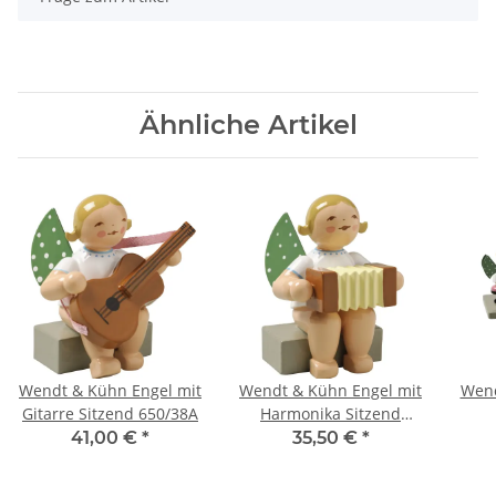
Ähnliche Artikel
Wendt & Kühn Engel mit
Wendt & Kühn Engel mit
Wend
Gitarre Sitzend 650/38A
Harmonika Sitzend
650/8A
41,00 €
*
35,50 €
*