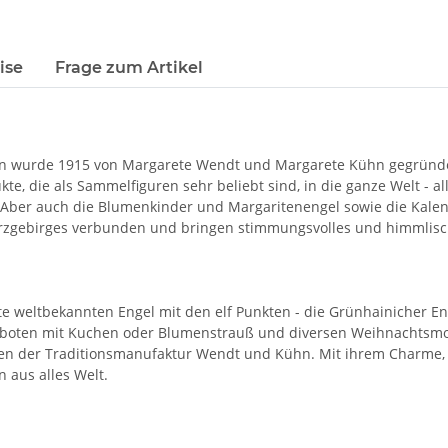
ise
Frage zum Artikel
 wurde 1915 von Margarete Wendt und Margarete Kühn gegründet
ukte, die als Sammelfiguren sehr beliebt sind, in die ganze Welt -
 Aber auch die Blumenkinder und Margaritenengel sowie die Kalende
s Erzgebirges verbunden und bringen stimmungsvolles und himmlis
te weltbekannten Engel mit den elf Punkten - die Grünhainicher E
sboten mit Kuchen oder Blumenstrauß und diversen Weihnachtsmotiv
hen der Traditionsmanufaktur Wendt und Kühn. Mit ihrem Charme
 aus alles Welt.