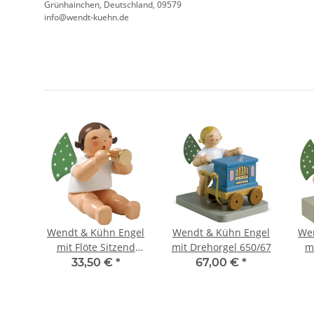
Grünhainchen, Deutschland, 09579
info@wendt-kuehn.de
ngel
Wendt & Kühn Engel
Wendt & Kühn Engel
We
ne
mit Flöte Sitzend
mit Drehorgel 650/67
m
Ohne Sockel 650/3A
S
33,50 €
*
67,00 €
*