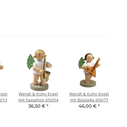
ngel
Wendt & Kühn Engel
Wendt & Kühn Engel
Wen
0/13
mit Saxophon 650/54
mit Balalaika 650/77
m
36,50 €
*
46,00 €
*