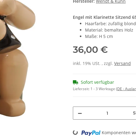
Hersteller:
Wendt & Kühn
Engel mit Klarinette Sitzend
Haarfarbe: zufällig blon
Material: bemaltes Holz
Maße: H 5 cm
36,00 €
inkl. 19% USt. , zzgl.
Versand
Sofort verfügbar
Lieferzeit:
1 - 3 Werktage
(DE - Ausla
S
Loading...
Komponenten wer