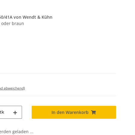
 650/41A von Wendt & Kühn
d oder braun
nd abweichend)
tk
In den Warenkorb
den geladen ...