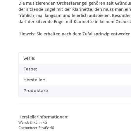
Die musizierenden Orchesterengel gehören seit Gründun
der sitzende Engel mit der Klarinette, den muss man ei
fröhlich, mal langsam und feierlich aufspielen. Besond
darf der sitzende Engel mit Klarinette in keinem Orchest
Hinweis: Sie erhalten nach dem Zufallsprinzip entwede
Produkteigenschaft
Wert
Serie:
Farbe:
Hersteller:
Produktart:
Herstellerinformationen:
Wendt & Kühn KG
Chemnitzer Straße 40