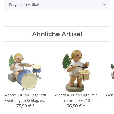
Frage zum Artikel
Ähnliche Artikel
Wendt & Kühn Engel mit
Wendt & Kühn Engel mit
Wend
Zweiteiligem Schlagzeug
Trommel 650/10
Sitzend 650/44a
75,50 €
*
36,50 €
*