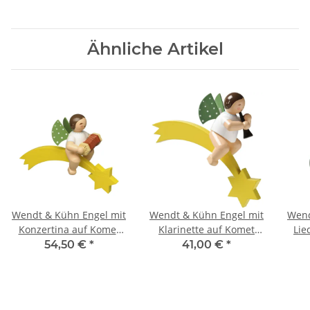
Ähnliche Artikel
Wendt & Kühn Engel mit
Wendt & Kühn Engel mit
Wend
Konzertina auf Komet
Klarinette auf Komet
Lie
650/70/78
650/70/41
im
54,50 €
*
41,00 €
*