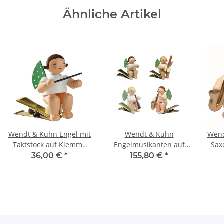
Ähnliche Artikel
Wendt & Kühn Engel mit
Wendt & Kühn
Wend
Taktstock auf Klemme
Engelmusikanten auf
Sax
650/90/13
Klemme 4 Figuren
36,00 €
*
155,80 €
*
650/90/Satz4/2019