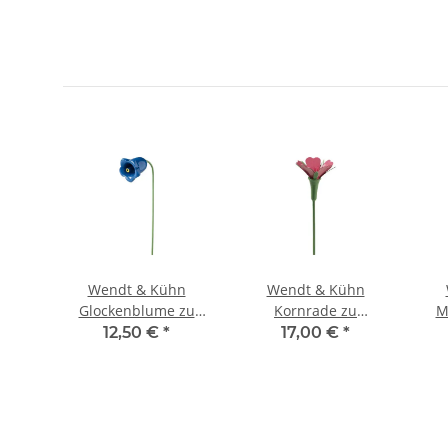
n
Wendt & Kühn
Wendt & Kühn
u
Glockenblume zu
Kornrade zu
M
8/26
Blumenkind 5248/3B
Blumenkind 5248/15B
Bl
12,50 €
*
17,00 €
*