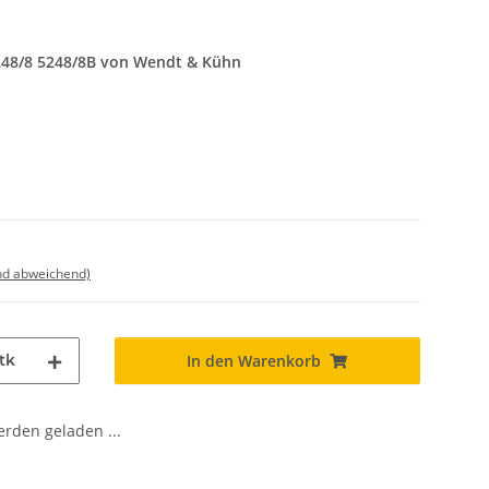
48/8 5248/8B von Wendt & Kühn
nd abweichend)
tk
In den Warenkorb
den geladen ...