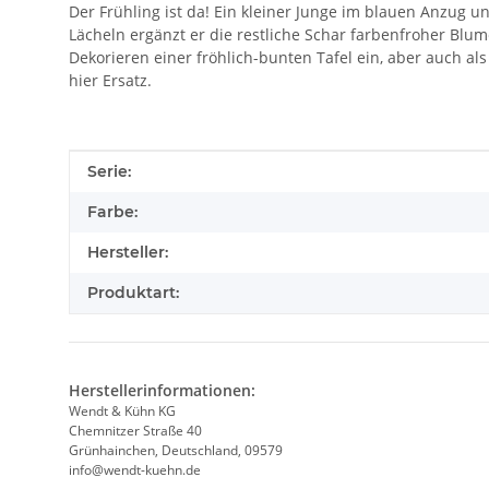
Der Frühling ist da! Ein kleiner Junge im blauen Anzug 
Lächeln ergänzt er die restliche Schar farbenfroher Blu
Dekorieren einer fröhlich-bunten Tafel ein, aber auch al
hier Ersatz.
Produkteigenschaft
Wert
Serie:
Farbe:
Hersteller:
Produktart:
Herstellerinformationen:
Wendt & Kühn KG
Chemnitzer Straße 40
Grünhainchen, Deutschland, 09579
info@wendt-kuehn.de