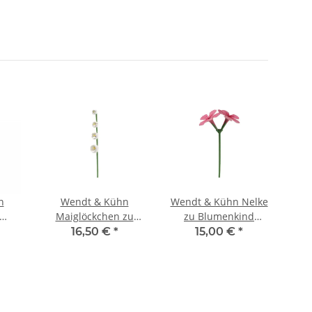
n
Wendt & Kühn
Wendt & Kühn Nelke
Maiglöckchen zu
zu Blumenkind
Sc
/24B
Blumenkind 5248/5B
5248/17B
Blu
16,50 €
*
15,00 €
*