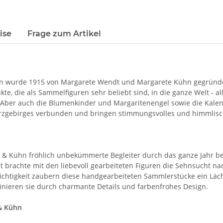
ise
Frage zum Artikel
 wurde 1915 von Margarete Wendt und Margarete Kühn gegründet
ukte, die als Sammelfiguren sehr beliebt sind, in die ganze Welt -
 Aber auch die Blumenkinder und Margaritenengel sowie die Kalende
s Erzgebirges verbunden und bringen stimmungsvolles und himmlis
 & Kühn fröhlich unbekümmerte Begleiter durch das ganze Jahr be
 brachte mit den liebevoll gearbeiteten Figuren die Sehnsucht n
ichtigkeit zaubern diese handgearbeiteten Sammlerstücke ein Läche
inieren sie durch charmante Details und farbenfrohes Design.
& Kühn