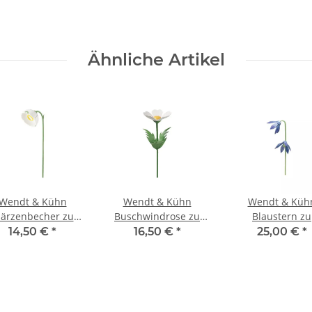
Ähnliche Artikel
Wendt & Kühn
Wendt & Kühn
Wendt & Küh
ärzenbecher zu
Buschwindrose zu
Blaustern zu
umenkind 5248/4B
Blumenkind 5248/16B
Blumenkind 5248
14,50 €
*
16,50 €
*
25,00 €
*