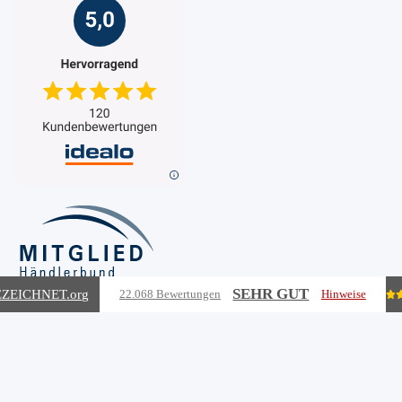
SEHR GUT
ZEICHNET
.org
22.068 Bewertungen
Hinweise
Vertrag widerrufen
Vertrag widerrufen