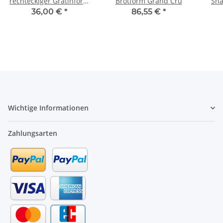
rechteckiger Gratinform
Brotform Grand Cru
Sna
Klein Grand Cru
36,00 €
*
86,55 €
*
Wichtige Informationen
Zahlungsarten