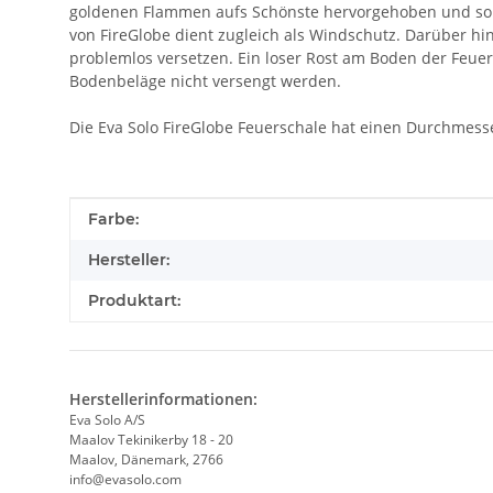
goldenen Flammen aufs Schönste hervorgehoben und so
von FireGlobe dient zugleich als Windschutz. Darüber hi
problemlos versetzen. Ein loser Rost am Boden der Feue
Bodenbeläge nicht versengt werden.
Die Eva Solo FireGlobe Feuerschale hat einen Durchmess
Produkteigenschaft
Wert
Farbe:
Hersteller:
Produktart:
Herstellerinformationen:
Eva Solo A/S
Maalov Tekinikerby 18 - 20
Maalov, Dänemark, 2766
info@evasolo.com