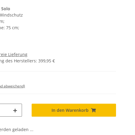
 Solo
 Windschutz
um;
e: 75 cm;
eie Lieferung
g des Herstellers
:
399,95 €
nd abweichend)
In den Warenkorb
den geladen ...