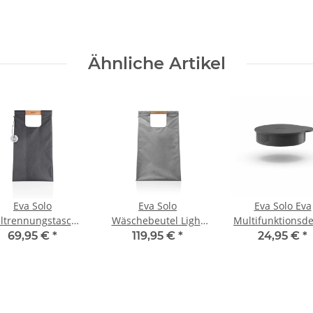
Ähnliche Artikel
Eva Solo
Eva Solo
Eva Solo Eva
ltrennungstasche
Wäschebeutel Light
Multifunktionsde
28 l Dark Grey
Grey
Grau 15 cm
69,95 €
*
119,95 €
*
24,95 €
*