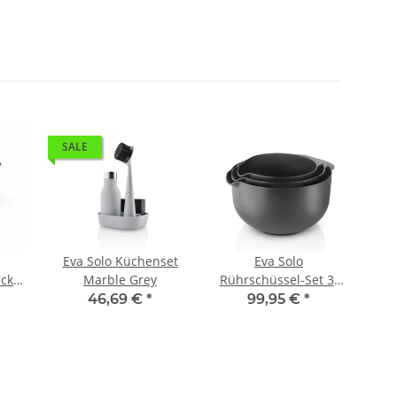
SALE
Eva Solo Küchenset
Eva Solo
ckel
Marble Grey
Rührschüssel-Set 3-
teilig Grau
46,69 €
*
99,95 €
*