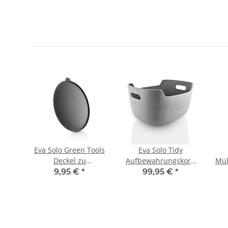
tar
Eva Solo Green Tools
Eva Solo Tidy
au
Deckel zu
Aufbewahrungskorb
Mül
Rührschüssel 20 cm
Groß Tin
9,95 €
*
99,95 €
*