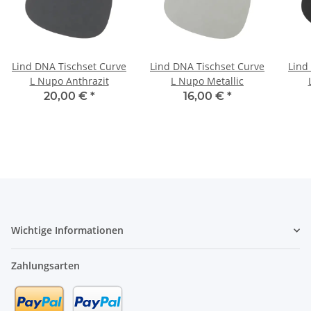
Lind DNA Tischset Curve
Lind DNA Tischset Curve
Lind
L Nupo Anthrazit
L Nupo Metallic
20,00 €
*
16,00 €
*
Wichtige Informationen
Zahlungsarten