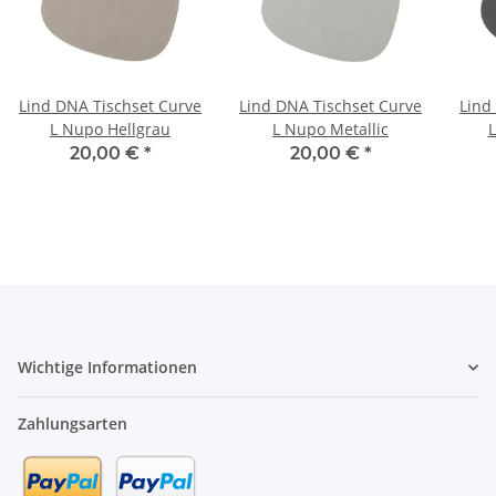
Lind DNA Tischset Curve
Lind DNA Tischset Curve
Lind
L Nupo Hellgrau
L Nupo Metallic
L
20,00 €
*
20,00 €
*
Wichtige Informationen
Zahlungsarten