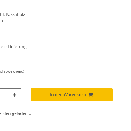
hl, Pakkaholz
cm
eie Lieferung
nd abweichend)
In den Warenkorb
den geladen ...