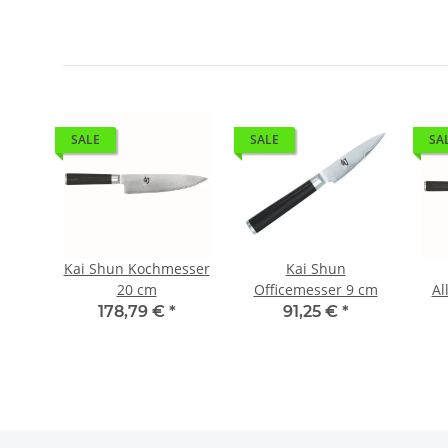
SALE
SALE
SA
ke 15
Kai Shun Kochmesser
Kai Shun
20 cm
Officemesser 9 cm
Al
178,79 €
*
91,25 €
*