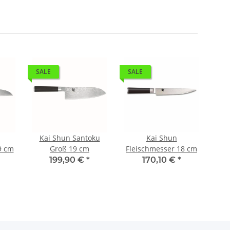
SALE
SALE
SA
Kai Shun Santoku
Kai Shun
9 cm
Groß 19 cm
Fleischmesser 18 cm
Sc
199,90 €
*
170,10 €
*