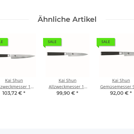
Ähnliche Artikel
LE
SALE
SALE
Kai Shun
Kai Shun
Kai Shun
lzweckmesser 15
Allzweckmesser 10
Gemüsemesser 
cm
cm
103,72 €
*
99,90 €
*
92,00 €
*