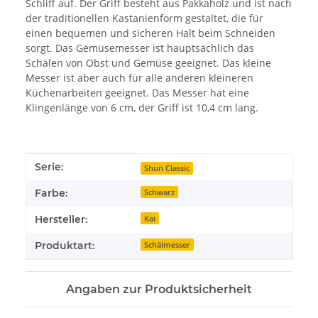
Schliff auf. Der Griff besteht aus Pakkaholz und ist nach
der traditionellen Kastanienform gestaltet, die für
einen bequemen und sicheren Halt beim Schneiden
sorgt. Das Gemüsemesser ist hauptsächlich das
Schälen von Obst und Gemüse geeignet. Das kleine
Messer ist aber auch für alle anderen kleineren
Küchenarbeiten geeignet. Das Messer hat eine
Klingenlänge von 6 cm, der Griff ist 10,4 cm lang.
Produkteigenschaft
Wert
Serie:
Shun Classic
Farbe:
Schwarz
Hersteller:
Kai
Produktart:
Schälmesser
Angaben zur Produktsicherheit