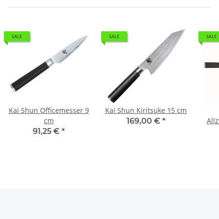
SALE
SALE
SALE
Kai Shun Officemesser 9
Kai Shun Kiritsuke 15 cm
cm
All
169,00 €
*
91,25 €
*