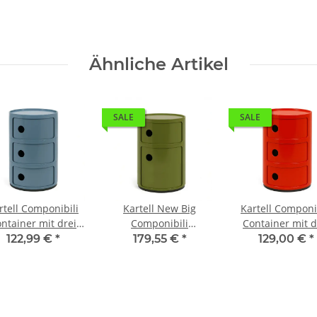
Ähnliche Artikel
SALE
SALE
rtell Componibili
Kartell New Big
Kartell Componi
ntainer mit drei
Componibili
Container mit d
ächern Hellblau
Container mit zwei
Fächern Rot
122,99 €
*
179,55 €
*
129,00 €
*
(Kratzer)
Fächern Grün