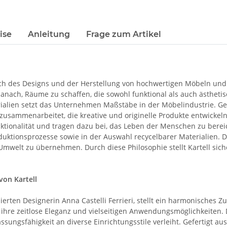
ise
Anleitung
Frage zum Artikel
ich des Designs und der Herstellung von hochwertigen Möbeln und
 danach, Räume zu schaffen, die sowohl funktional als auch ästhe
ien setzt das Unternehmen Maßstäbe in der Möbelindustrie. Gegrün
mmenarbeitet, die kreative und originelle Produkte entwickeln. D
nktionalität und tragen dazu bei, das Leben der Menschen zu berei
duktionsprozesse sowie in der Auswahl recycelbarer Materialien. Da
mwelt zu übernehmen. Durch diese Philosophie stellt Kartell sich
von Kartell
ierten Designerin Anna Castelli Ferrieri, stellt ein harmonisches
ihre zeitlose Eleganz und vielseitigen Anwendungsmöglichkeiten.
ungsfähigkeit an diverse Einrichtungsstile verleiht. Gefertigt au