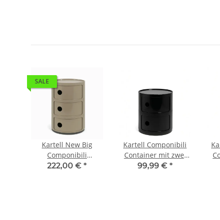
SALE
ner
Kartell New Big
Kartell Componibili
Ka
0ml
Componibili
Container mit zwei
Co
nd
Container mit drei
Fächern Schwarz
F
222,00 €
*
99,99 €
*
Fächern Taupe
(leichte Kratzer)