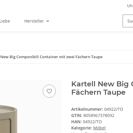
Un
Liebe
Hersteller
l New Big Componibili Container mit zwei Fächern Taupe
Kartell New Big 
Fächern Taupe
Artikelnummer:
04922/TO
GTIN:
8058967378092
HAN:
04922/TO
Kategorie:
Möbel