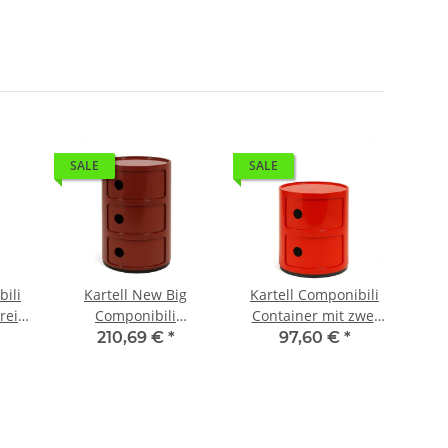
SALE
SALE
SA
bili
Kartell New Big
Kartell Componibili
Ka
rei
Componibili
Container mit zwei
Co
Container mit drei
Fächern Rot
F
210,69 €
*
97,60 €
*
Fächern Bordeaux