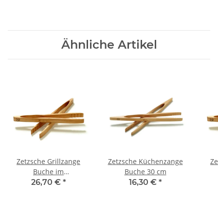
Ähnliche Artikel
Zetzsche Grillzange
Zetzsche Küchenzange
Ze
Buche im
Buche 30 cm
Geschenkkarton 46 cm
26,70 €
*
16,30 €
*