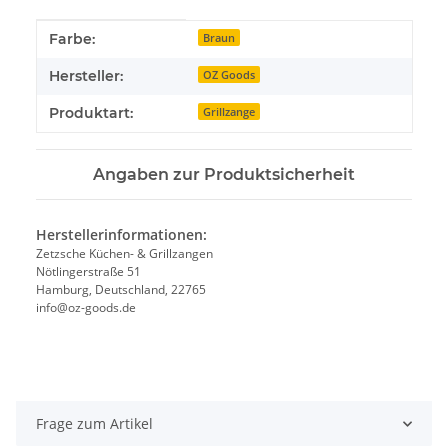
Produkteigenschaft
Wert
Farbe:
Braun
Hersteller:
OZ Goods
Produktart:
Grillzange
Angaben zur Produktsicherheit
Herstellerinformationen:
Zetzsche Küchen- & Grillzangen
Nötlingerstraße 51
Hamburg, Deutschland, 22765
info@oz-goods.de
Frage zum Artikel